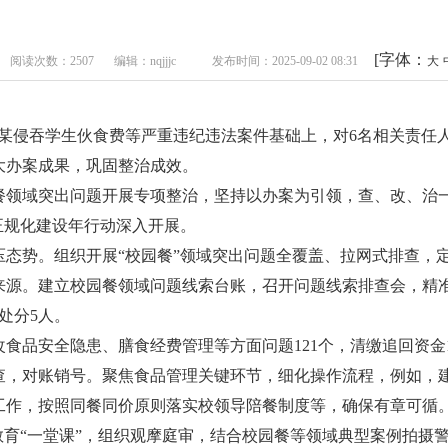
[字体：
阅读次数：2507
编辑：nqjjjc
发布时间：2025-09-02 08:31
大
某侵吞学生伙食费等严重违纪违法案件基础上，对6名相关责任人
大办案成果，巩固整治成效。
餐领域突出问题开展专项整治，坚持以办案为引领，查、改、治
正规化建设年行动深入开展。
态势。组织开展“校园餐”领域突出问题全覆盖、拉网式排查，定期
来源。建立校园餐领域问题线索台账，召开问题线索排查会，精
处分5人。
食品安全隐患、膳食经费管理等方面问题121个，清缴追回资金1
，对账销号。聚焦食品管理关键环节，细化操作流程，例如，建立
工作，按照同餐同价原则落实校领导陪餐制度等，确保有章可循
教育“一堂课”，组织观摩庭审，结合校园餐等领域典型案例拍摄