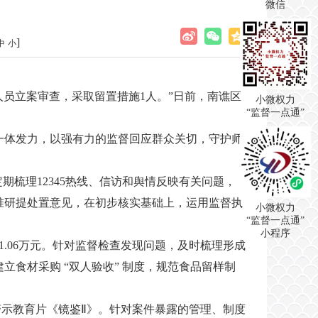
微信
]
中
小
员立案审查，采取留置措施1人。”日前，南谯区
小微权力
“监督一点通”
一体发力，以强有力的监督回应群众关切，守护师
梳理12345热线、信访和舆情反映有关问题，
准研提处置意见，在初步核实基础上，运用监督执
小微权力
“监督一点通”
小程序
.06万元。针对监督检查发现问题，及时梳理形成
食材采购 “双人验收” 制度，规范食品留样制
。
警示教育片《镜鉴Ⅱ》。针对案件暴露的管理、制度