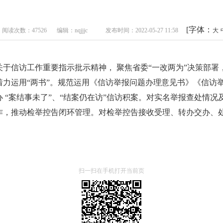
[字体：
阅读次数：47526
编辑：nqjjjc
发布时间：2022-05-27 11:58
大
于信访工作重要指示批示精神， 聚焦省委“一改两为”决策部
着力运用“两书”。规范运用《信访举报问题办理意见书》《信访
 “案结事未了”、“结案仍在访”信访积案。对实名举报查处情
作，推动检举控告闭环管理。对检举控告接收受理、转办交办、
扫一扫在手机打开当前页